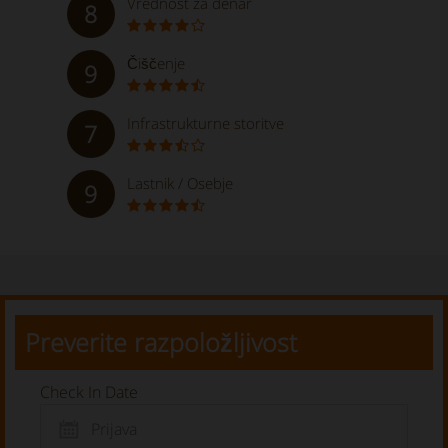
Vrednost za denar
8
Čiščenje
9
Infrastrukturne storitve
7
Lastnik / Osebje
9
Preverite razpoložljivost
Check In Date