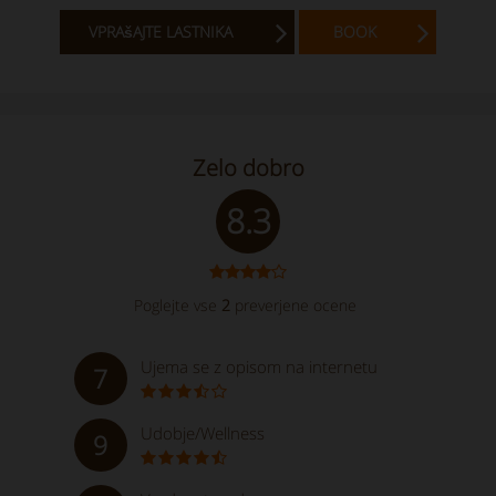
VPRAšAJTE LASTNIKA
BOOK
Zelo dobro
8.3
Poglejte vse
2
preverjene ocene
Ujema se z opisom na internetu
7
Udobje/Wellness
9