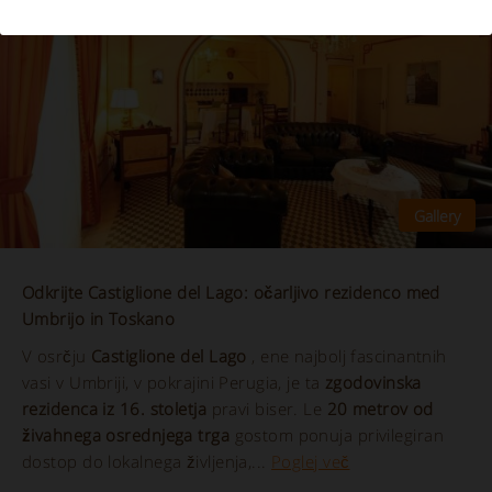
Odkrijte Castiglione del Lago: očarljivo rezidenco med
Umbrijo in Toskano
V osrčju
Castiglione del Lago
, ene najbolj fascinantnih
vasi v Umbriji, v pokrajini Perugia, je ta
zgodovinska
rezidenca iz 16. stoletja
pravi biser. Le
20 metrov od
živahnega osrednjega trga
gostom ponuja privilegiran
dostop do lokalnega življenja,...
Poglej več