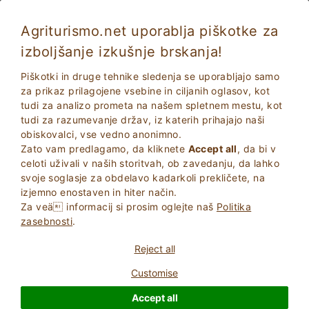
Agriturismo.net uporablja piškotke za
izboljšanje izkušnje brskanja!
Castiglione del Lago 4005
Zelo dobro
Piškotki in druge tehnike sledenja se uporabljajo samo
8.3
Apartmaji v vili
za prikaz prilagojene vsebine in ciljanih oglasov, kot
tudi za analizo prometa na našem spletnem mestu, kot
Perugia
, Castiglion del lago
(Glej Zemljevid)
tudi za razumevanje držav, iz katerih prihajajo naši
18
Kraji z ležišči
obiskovalci, vse vedno anonimno.
Zato vam predlagamo, da kliknete
Accept all
, da bi v
VPRAšAJTE LASTNIKA
BOOK
celoti uživali v naših storitvah, ob zavedanju, da lahko
svoje soglasje za obdelavo kadarkoli prekličete, na
izjemno enostaven in hiter način.
Za veä informacij si prosim oglejte naš
Politika
zasebnosti
.
Več informacij
Reject all
Customise
Accept all