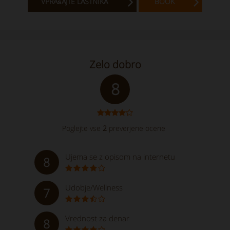
VPRAšAJTE LASTNIKA
BOOK
Zelo dobro
8
Poglejte vse
2
preverjene ocene
Ujema se z opisom na internetu
8
Udobje/Wellness
7
Vrednost za denar
8