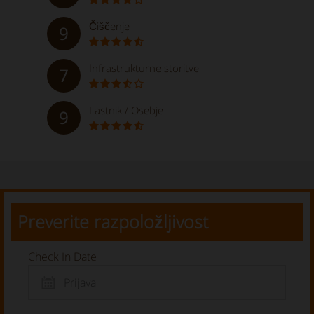
Čiščenje
9
Infrastrukturne storitve
7
Lastnik / Osebje
9
Preverite razpoložljivost
Check In Date