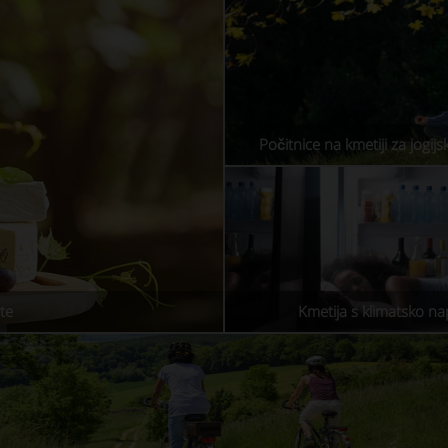
Počitnice na kmetiji za jogijs
ste
Kmetija s klimatsko n