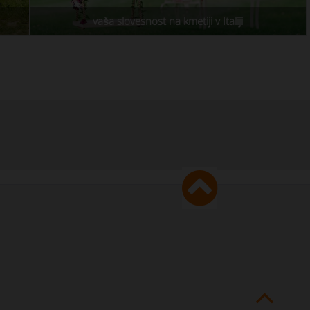
vaša slovesnost na kmetiji v Italiji