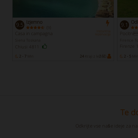
Izjemno
Odl
9.5
9.1
(
)
9
Instantna
Casa in campagna
Pocitni
rezervacija
Siena Toskana
Firence T
Firenze 
Chiusi 4811
2 - 7
Min
24
Kraji z ležišči
2 - 5
Mi
Te d
Odkrijte vse naše ideje za na