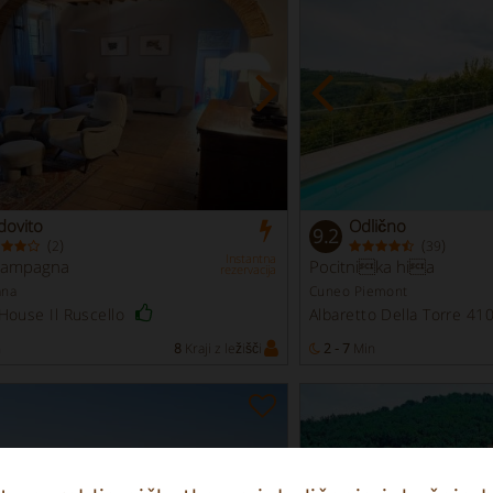
dovito
Odlično
9.2
(
)
(
)
2
39
Instantna
 campagna
Pocitnika hia
rezervacija
ana
Cuneo Piemont
House Il Ruscello
Albaretto Della Torre 4
n
8
Kraji z ležišči
2 - 7
Min