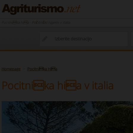
Pocitnika hia - Počitniški najemi v italia
Homepage
Pocitnika Hia
Pocitnika hia v italia