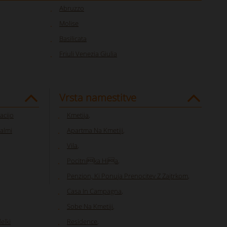
Abruzzo
Molise
Basilicata
Friuli Venezia Giulia
Vrsta namestitve
acijo
Kmetija
,
valmi
Apartma Na Kmetiji
,
Vila
,
Pocitnika Hia
,
Penzion, Ki Ponuja Prenocitev Z Zajtrkom
,
Casa In Campagna
,
Sobe Na Kmetiji
,
elki
Residence
,