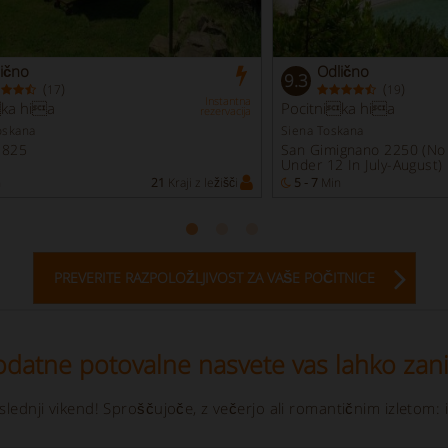
ično
Odlično
9.3
(
)
(
)
17
19
Instantna
ka hia
Pocitnika hia
rezervacija
oskana
Siena Toskana
1825
San Gimignano 2250 (No
Under 12 In July-August)
n
21
Kraji z ležišči
5 - 7
Min
PREVERITE RAZPOLOŽLJIVOST ZA VAŠE POČITNICE
odatne potovalne nasvete vas lahko zan
slednji vikend! Sproščujoče, z večerjo ali romantičnim izletom: