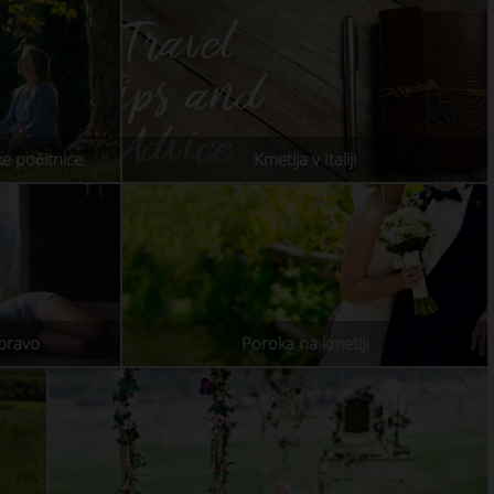
ke počitnice
Kmetija v Italiji
apravo
Poroka na kmetiji