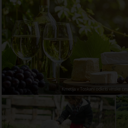
Kmetija v Toskani odkriti vinske ce