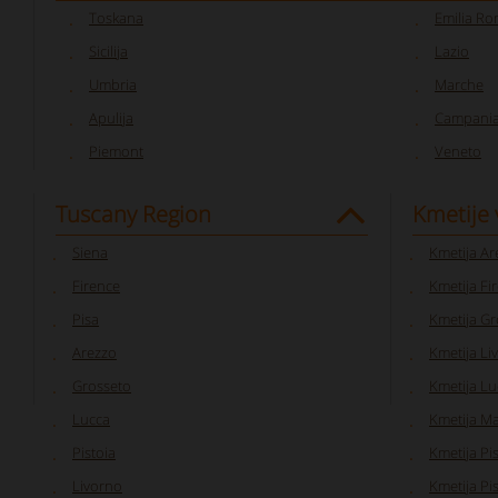
Toskana
Emilia R
Sicilija
Lazio
Umbria
Marche
Apulija
Campani
Piemont
Veneto
Tuscany Region
Kmetije 
Siena
Kmetija Ar
Firence
Kmetija Fi
Pisa
Kmetija Gr
Arezzo
Kmetija Li
Grosseto
Kmetija Lu
Lucca
Kmetija Ma
Pistoia
Kmetija Pi
Livorno
Kmetija Pi