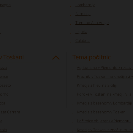
omagna
Lombardija
Sardinija
Trentino Alto Adige
a
Liguria
Calabria
v Toskani
Tema počitnic
ezzo
Agriturismo v Piemontu z restavr
rence
Prazniki v Toskani na kmetiji z ži
osseto
Kmetija z hlevi na Siciliji
vorno
Poroke v Toskani na kmetiji, Vila
cca
Kmetija z bazenom v Lombardiji
ssa Carrara
Kmetija z bazenom v Toskani
sa
Počitnice ob jezeru v Piemontu
stoia
Kmetije v Toskani z značilnimi izd