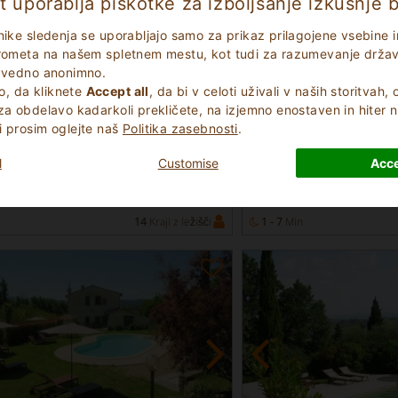
t uporablja piškotke za izboljšanje izkušnje b
nike sledenja se uporabljajo samo za prikaz prilagojene vsebine in
prometa na našem spletnem mestu, kot tudi za razumevanje držav, 
e vedno anonimno.
, da kliknete
Accept all
, da bi v celoti uživali v naših storitvah
za obdelavo kadarkoli prekličete, na izjemno enostaven in hiter n
ično
Odlično
i prosim oglejte naš
Politika zasebnosti
.
9.4
(
)
(
)
21
643
Instantna
Residence
rezervacija
l
Customise
Acce
ria
Siena Toskana
 243
Castellina In Chianti 45
n
14
Kraji z ležišči
1 - 7
Min