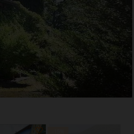
-15
%