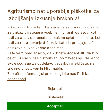
Agriturismo.net uporablja piškotke za
izboljšanje izkušnje brskanja!
Počitnice na kmetiji v Kalabriji blizu morja
Piškotki in druge tehnike sledenja se uporabljajo samo
za prikaz prilagojene vsebine in ciljanih oglasov, kot
tudi za analizo prometa na našem spletnem mestu, kot
tudi za razumevanje držav, iz katerih prihajajo naši
obiskovalci, vse vedno anonimno.
Zato vam predlagamo, da kliknete
Accept all
, da bi v
celoti uživali v naših storitvah, ob zavedanju, da lahko
svoje soglasje za obdelavo kadarkoli prekličete, na
izjemno enostaven in hiter način.
Za veä informacij si prosim oglejte naš
Politika
2
Odrasli
zasebnosti
.
IŠČI
0
Otroci
Reject all
Customise
Accept all