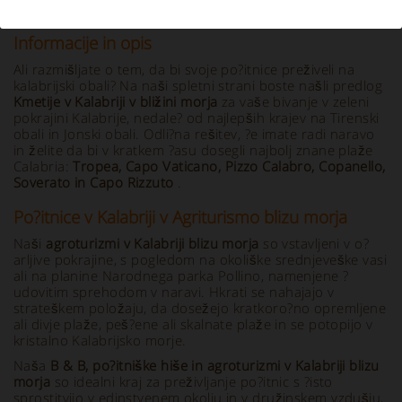
Informacije in opis
Ali razmišljate o tem, da bi svoje po?itnice preživeli na
kalabrijski obali? Na naši spletni strani boste našli predlog
Kmetije v Kalabriji v bližini morja
za vaše bivanje v zeleni
pokrajini Kalabrije, nedale? od najlepših krajev na Tirenski
obali in Jonski obali. Odli?na rešitev, ?e imate radi naravo
in želite da bi v kratkem ?asu dosegli najbolj znane plaže
Calabria:
Tropea, Capo Vaticano, Pizzo Calabro, Copanello,
Soverato in Capo Rizzuto
.
Po?itnice v Kalabriji v Agriturismo blizu morja
Naši
agroturizmi v Kalabriji blizu morja
so vstavljeni v o?
arljive pokrajine, s pogledom na okoliške srednjeveške vasi
ali na planine Narodnega parka Pollino, namenjene ?
udovitim sprehodom v naravi. Hkrati se nahajajo v
strateškem položaju, da dosežejo kratkoro?no opremljene
ali divje plaže, peš?ene ali skalnate plaže in se potopijo v
kristalno Kalabrijsko morje.
Naša
B & B, po?itniške hiše in agroturizmi v Kalabriji blizu
morja
so idealni kraj za preživljanje po?itnic s ?isto
sprostitvijo v edinstvenem okolju in v družinskem vzdušju,