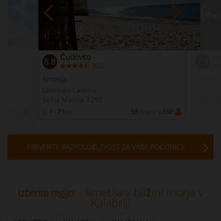
Čudovito
D
8.8
7.9
(
)
62
Kmetija
Kmetija
Catanzaro Calabria
Cosenza 
Sellia Marina 3290
Belvede
z ležišči
1 - 7
Min
55
Kraji z ležišči
1 - 4
M
PREVERITE RAZPOLOŽLJIVOST ZA VAŠE POČITNICE
- Kmetija v bližini morja v
Izberite regijo:
Kalabriji