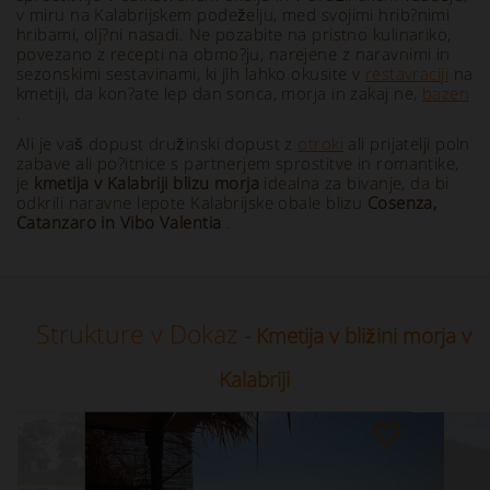
v miru na Kalabrijskem podeželju, med svojimi hrib?nimi
hribami, olj?ni nasadi. Ne pozabite na pristno kulinariko,
povezano z recepti na obmo?ju, narejene z naravnimi in
sezonskimi sestavinami, ki jih lahko okusite v
restavraciji
na
kmetiji, da kon?ate lep dan sonca, morja in zakaj ne,
bazen
.
Ali je vaš dopust družinski dopust z
otroki
ali prijatelji poln
zabave ali po?itnice s partnerjem sprostitve in romantike,
je
kmetija v Kalabriji blizu morja
idealna za bivanje, da bi
odkrili naravne lepote Kalabrijske obale blizu
Cosenza,
Catanzaro in Vibo Valentia
.
Strukture v Dokaz
- Kmetija v bližini morja v
Kalabriji