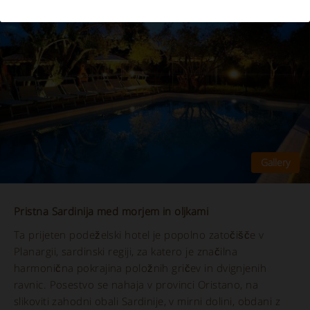
Pristna Sardinija med morjem in oljkami
Ta prijeten podeželski hotel je popolno zatočišče v
Planargii, sardinski regiji, za katero je značilna
harmonična pokrajina položnih gričev in dvignjenih
ravnic. Posestvo se nahaja v provinci Oristano, na
slikoviti zahodni obali Sardinije, v mirni dolini, obdani z