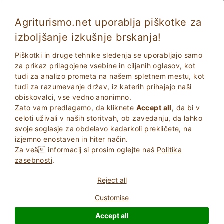
Agriturismo.net uporablja piškotke za
izboljšanje izkušnje brskanja!
Tresnuraghes 5342
Izjemno
Piškotki in druge tehnike sledenja se uporabljajo samo
9.6
Hotel z 3 zvezdicami
za prikaz prilagojene vsebine in ciljanih oglasov, kot
tudi za analizo prometa na našem spletnem mestu, kot
Oristano
, Tresnuraghes
(Glej Zemljevid)
tudi za razumevanje držav, iz katerih prihajajo naši
48
Kraji z ležišči
obiskovalci, vse vedno anonimno.
Zato vam predlagamo, da kliknete
Accept all
, da bi v
VPRAšAJTE LASTNIKA
BOOK
celoti uživali v naših storitvah, ob zavedanju, da lahko
svoje soglasje za obdelavo kadarkoli prekličete, na
izjemno enostaven in hiter način.
Za veä informacij si prosim oglejte naš
Politika
zasebnosti
.
Več informacij
Reject all
Customise
Accept all