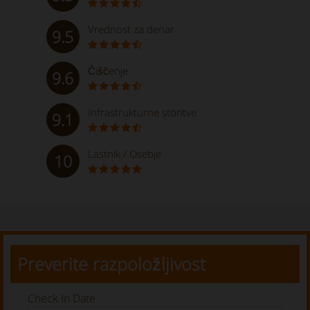
Vrednost za denar
9.5
Čiščenje
9.6
Infrastrukturne storitve
9.1
Lastnik / Osebje
10
Preverite razpoložljivost
Check In Date