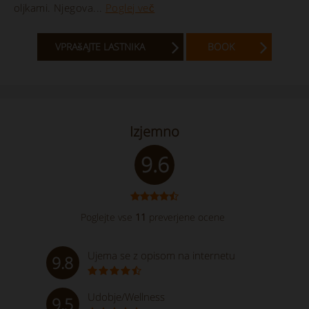
oljkami. Njegova...
Poglej več
VPRAšAJTE LASTNIKA
BOOK
Izjemno
9.6
Poglejte vse
11
preverjene ocene
Ujema se z opisom na internetu
9.8
Udobje/Wellness
9.5