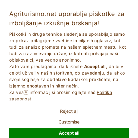
Agriturismo.net uporablja piškotke za
izboljšanje izkušnje brskanja!
Magione 331
Izjemno
Piškotki in druge tehnike sledenja se uporabljajo samo
9.5
Počitnice na kmetiji
za prikaz prilagojene vsebine in ciljanih oglasov, kot
tudi za analizo prometa na našem spletnem mestu, kot
Perugia
, Magione
26
Kraji z ležišči
(Glej Zemljevid)
tudi za razumevanje držav, iz katerih prihajajo naši
obiskovalci, vse vedno anonimno.
VPRAšAJTE LASTNIKA
BOOK
Zato vam predlagamo, da kliknete
Accept all
, da bi v
celoti uživali v naših storitvah, ob zavedanju, da lahko
svoje soglasje za obdelavo kadarkoli prekličete, na
izjemno enostaven in hiter način.
Več informacij
Za veä informacij si prosim oglejte naš
Politika
zasebnosti
.
Reject all
Customise
Accept all