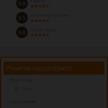
Čiščenje
9.8
Infrastrukturne storitve
9.5
Lastnik / Osebje
9.8
Preverite razpoložljivost
Check In Date
Check Out Date