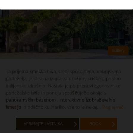
Ta prijetna kmečka hiša, sredi spokojnega umbrijskega
podeželja, je idealna izbira za družine, ki iščejo pristno
italijansko izkušnjo. Nastala je po prenovi zgodovinske
podeželske hiše in ponuja sproščujoče okolje s
panoramskim bazenom
,
interaktivno izobraževalno
kmetijo
in odlično kulinariko, vse to le nekaj...
Poglej več
VPRAšAJTE LASTNIKA
BOOK