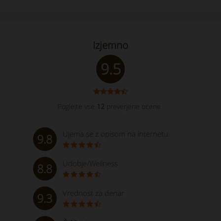
Izjemno
9.5
Poglejte vse
12
preverjene ocene
Ujema se z opisom na internetu
9.8
Udobje/Wellness
8.8
Vrednost za denar
9.3