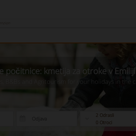
Penzion
 počitnice: kmetija za otroke v Emili
as, B&Bs and Agritourism for your holidays in the 
2
Odrasli
0
Otroci