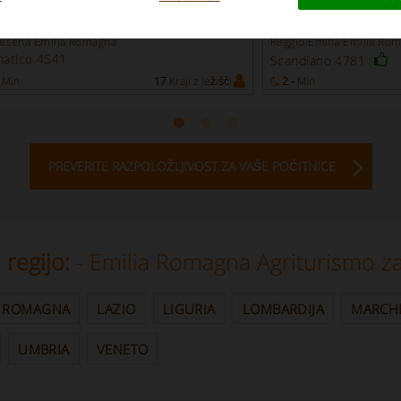
ence
Kmetija
Cesena Emilia Romagna
Reggio Emilia Emilia Ro
atico 4541
Scandiano 4781
Min
17
Kraji z ležišči
2 -
Min
PREVERITE RAZPOLOŽLJIVOST ZA VAŠE POČITNICE
e regijo:
- Emilia Romagna Agriturismo z
A ROMAGNA
LAZIO
LIGURIA
LOMBARDIJA
MARCH
UMBRIA
VENETO