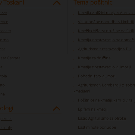
v Toskani
Tema počitnic
ezzo
Kmetija v bližini morja v Abruzzo
rence
Velikonočne ponudbe v Umbriji
osseto
Kmečka hiša za družine na Sicilij
vorno
Kmetija z restavracijo na območ
cca
Agriturismo z restavracijo v Pulji
ssa Carrara
Kmetije za družine
sa
Kmetije z restavracijo v Umbriji
stoia
Pohodništvo v Umbrij
ato
Agriturismo v Lombardiji z izobr
kmetijami
ena
Počitnice na kmetiji: kam iti v Itali
dlogi
Epifani na kmetiji
Lazio Agriturismo za otroke
perties
Last minute ponudbe
s only