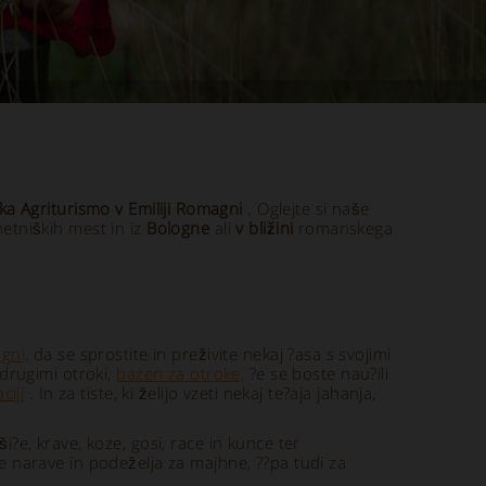
ka Agriturismo v Emiliji Romagni
. Oglejte si naše
metniških mest in iz
Bologne
ali
v bližini
romanskega
gni,
da se sprostite in preživite nekaj ?asa s svojimi
 drugimi otroki,
bazen za otroke,
?e se boste nau?ili
ciji
. In za tiste, ki želijo vzeti nekaj te?aja jahanja,
aši?e, krave, koze, gosi, race in kunce ter
 narave in podeželja za majhne, ??pa tudi za