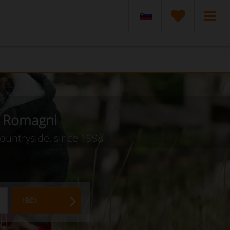
ji Romagni
countryside, since 1998
IŠČI