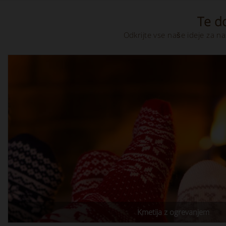
Te d
Odkrijte vse naše ideje za na
Kmetija z ogrevanjem