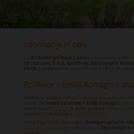
Informacije in opis
Za
družinske po?itnice z otroki
v naravnem okolju, kj
agroturizme, B & B, apartmaje, stanovanja in kmetije
morja
s prilagojenimi storitvami za družine, ki potuje
Po?itnice v Emiliji Romagni v druž
Kmetija je idealno mesto za po?itek od dnevne rutine
otroki. Na
kmetiji za otroke v Emiliji Romagni
boste n
plavati poleti,
otroka,
?e želite preživeti nekaj ur vi
obstajajo tudi kmetije z
jahalnimi hlevi
!
Poleg tega lahko med našimi
kmetijami prijazno hiš
izobraževalne kmetije
vidijo tesno z
dejavnostmi in 
odrasle.