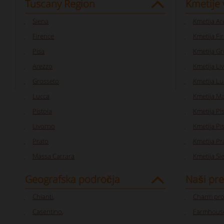
Tuscany Region
Kmetije 
Siena
Kmetija Ar
Firence
Kmetija Fi
Pisa
Kmetija Gr
Arezzo
Kmetija Li
Grosseto
Kmetija Lu
Lucca
Kmetija Ma
Pistoia
Kmetija Pi
Livorno
Kmetija Pi
Prato
Kmetija Pr
Massa Carrara
Kmetija Si
Geografska področja
Naši pre
Chianti
,
Charm pro
Casentino
,
Farmhouse