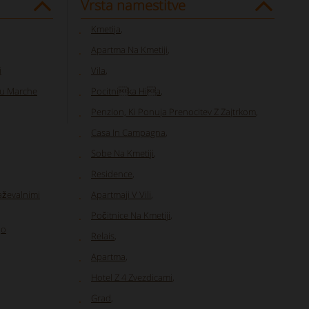
Vrsta namestitve
Kmetija
,
Apartma Na Kmetiji
,
i
Vila
,
ju Marche
Pocitnika Hia
,
Penzion, Ki Ponuja Prenocitev Z Zajtrkom
,
Casa In Campagna
,
Sobe Na Kmetiji
,
Residence
,
aževalnimi
Apartmaji V Vili
,
Počitnice Na Kmetiji
,
jo
Relais
,
Apartma
,
Hotel Z 4 Zvezdicami
,
Grad
,