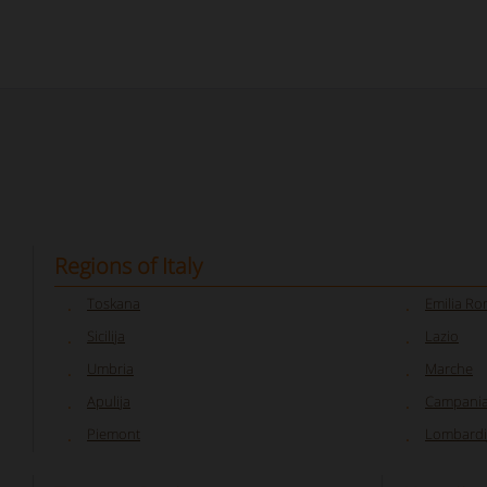
Regions of Italy
Toskana
Emilia R
Sicilija
Lazio
Umbria
Marche
Apulija
Campani
Piemont
Lombardi