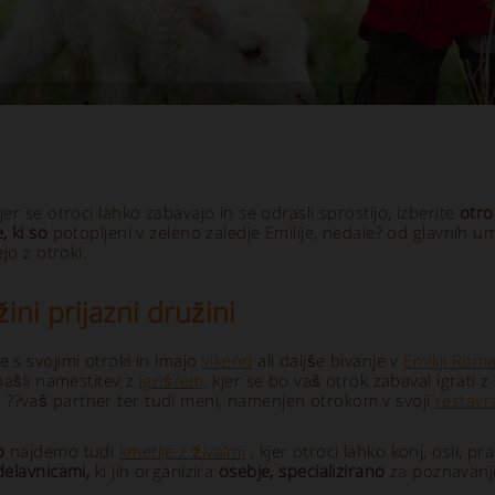
er se otroci lahko zabavajo in se odrasli sprostijo, izberite
otro
, ki so
potopljeni v zeleno zaledje Emilije, nedale? od glavnih u
jo z otroki.
ini prijazni družini
 s svojimi otroki in imajo
vikend
ali daljše bivanje v
Emiliji Roma
ašli namestitev z
igriš?em,
kjer se bo vaš otrok zabaval igrati z
 in ??vaš partner ter tudi meni, namenjen otrokom v svoji
restavra
o
najdemo tudi
kmetije z živalmi
, kjer otroci lahko konj, osli, pr
delavnicami,
ki jih organizira
osebje, specializirano
za poznavanje