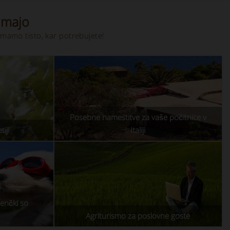
imajo
 imamo tisto, kar potrebujete!
Posebne namestitve za vaše počitnice v
iji
Italiji
jenčki so
Agriturismo za poslovne goste