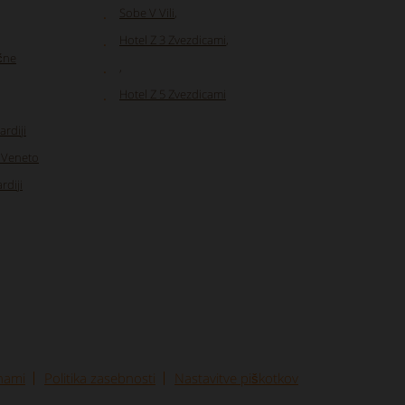
Sobe V Vili
,
Hotel Z 3 Zvezdicami
,
ične
,
Hotel Z 5 Zvezdicami
rdiji
i Veneto
rdiji
 nami
Politika zasebnosti
Nastavitve piškotkov