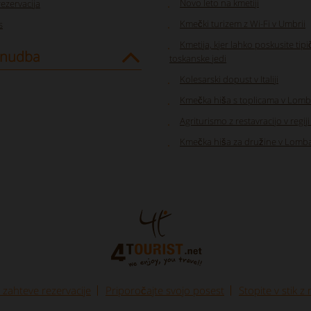
Novo leto na kmetiji
rezervacija
Kmečki turizem z Wi-Fi v Umbrii
s
Kmetija, kjer lahko poskusite tip
onudba
toskanske jedi
Kolesarski dopust v Italiji
Kmečka hiša s toplicama v Lomba
Agriturismo z restavracijo v regij
Kmečka hiša za družine v Lomba
n zahteve rezervacije
Priporočajte svojo posest
Stopite v stik z