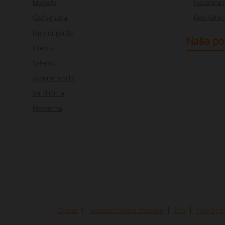
Mugello
,
Instantna 
Garfagnana
,
Best Seller
lago_di_garda
,
Naša p
Cilento
,
Salento
,
costa_etruschi
,
Val d'Orcia
,
Maremma
O nas
Jamstvo nivoja storitve
Pzv
Pogoji i