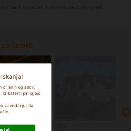
reza vašim potrebam, in rezervirajte bivanje sredi
 za otroke
rskanja!
 ciljanih oglasov,
iz katerih prihajajo
, ob zavedanju, da
ačin.
Čudovito
8.6
pt all
(
)
43