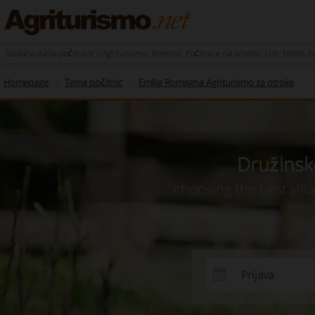
Toskana Italija počitnice v Agriturismo, Kmetije, Počitnice na kmetiji, Vile, Hotel, 
Homepage
Tema počitnic
Emilia Romagna Agriturismo za otroke
Družinske
choosing the best vill