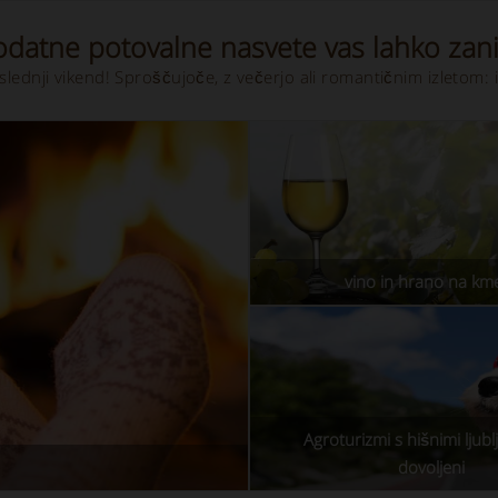
odatne potovalne nasvete vas lahko zan
slednji vikend! Sproščujoče, z večerjo ali romantičnim izletom:
vino in hrano na kmet
Agroturizmi s hišnimi ljubl
dovoljeni