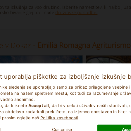
vita izkušnja za vso družino. Izberite namestitev, ki najbolj ust
sko bivanje glej tudi naše
družinske ponudbe.
e v Dokaz
- Emilia Romagna Agriturismo
t uporablja piškotke za izboljšanje izkušnje b
nike sledenja se uporabljajo samo za prikaz prilagojene vsebine in
prometa na našem spletnem mestu, kot tudi za razumevanje držav, 
e vedno anonimno.
, da kliknete
Accept all
, da bi v celoti uživali v naših storitvah
za obdelavo kadarkoli prekličete, na izjemno enostaven in hiter n
i prosim oglejte naš
Politika zasebnosti
.
Odlično
Odlično
9.3
l
Customise
Acce
(
)
(
)
10
6