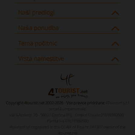
Naši predlogi
Naša ponudba
Tema počitnic
Vrsta namestitve
Copyright 4tourist.net 2002-2026 - Vse pravice pridržane
4Tourism s.r.l
società unipersonale
Via S.Antioco 70 - 56021 Cascina (PI) - Codice Fiscale 01618980500 -
Partita Iva 01618980500
4tourism srl registered in the CCIAA of Pisa nr.141307 owner of the
4tourist.net