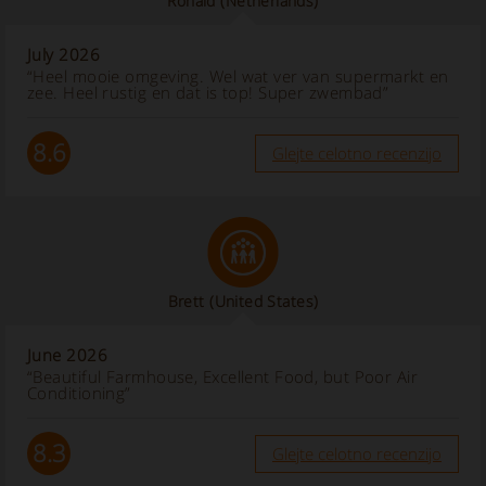
Ronald
(Netherlands)
July 2026
“Heel mooie omgeving. Wel wat ver van supermarkt en
zee. Heel rustig en dat is top! Super zwembad”
8.6
Glejte celotno recenzijo
Brett
(United States)
June 2026
“Beautiful Farmhouse, Excellent Food, but Poor Air
Conditioning”
8.3
Glejte celotno recenzijo