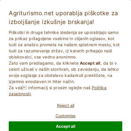
Agriturismo.net uporablja piškotke za
izboljšanje izkušnje brskanja!
Fossombrone 5586
Čudovito
Piškotki in druge tehnike sledenja se uporabljajo samo
8.5
Kmetija
za prikaz prilagojene vsebine in ciljanih oglasov, kot
tudi za analizo prometa na našem spletnem mestu, kot
Pesaro Urbino
, Fossombrone
(Glej Zemljevid)
tudi za razumevanje držav, iz katerih prihajajo naši
Instantna Rezervacija
25
Kraji z ležišči
obiskovalci, vse vedno anonimno.
Zato vam predlagamo, da kliknete
Accept all
, da bi v
VPRAšAJTE LASTNIKA
BOOK
celoti uživali v naših storitvah, ob zavedanju, da lahko
svoje soglasje za obdelavo kadarkoli prekličete, na
izjemno enostaven in hiter način.
Za veä informacij si prosim oglejte naš
Politika
Več informacij
zasebnosti
.
Reject all
2 Recenzije
Posestev
Customise
Accept all