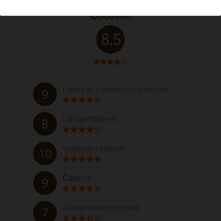
Čudovito
8.5
Ujema se z opisom na internetu
9
Udobje/Wellness
8
Vrednost za denar
10
Čiščenje
9
Infrastrukturne storitve
7